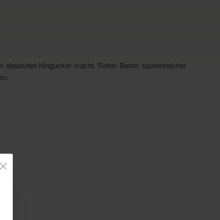
um absoluten Hingucker macht. Roher Beton, spurenreicher
en.