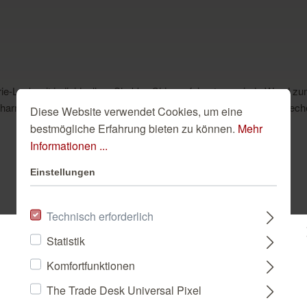
rie-Look mit individuellem Shabby-Chic verfeinert, was jede Wand z
n Charme und lassen so im Format 424 x 260 cm Wände Bände sprech
Diese Website verwendet Cookies, um eine
bestmögliche Erfahrung bieten zu können.
Mehr
Informationen ...
Einstellungen
Dazu passend
Technisch erforderlich
Statistik
Bitte wählen Sie ein Land:
Komfortfunktionen
The Trade Desk Universal Pixel
DEUTSCHLAND