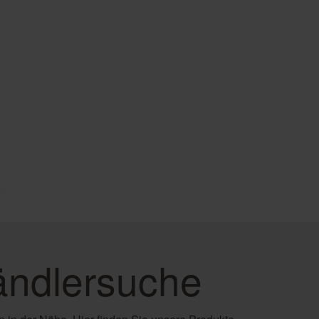
e
ndlersuche