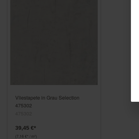
Vliestapete in Grau Selection
475302
475302
39,45 €*
(7,16 €* / m²)