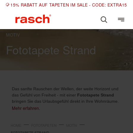
15% RABATT AUF TAPETEN IM SALE - CODE: EXTRA15
MOTIV
Fototapete Strand
Das sanfte Rauschen der Wellen, der weite Horizont und
das Gefühl von Freiheit - mit einer
Fototapete Strand
bringen Sie das Urlaubsgefühl direkt in Ihre Wohnräume.
Mehr erfahren.
HOME
FOTOTAPETEN
MOTIV
FOTOTAPETE STRAND