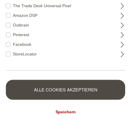
The Trade Desk Universal Pixel
Fototapete Strand
Fototapete Strand -
Paradies -
magicwalls
Amazon DSP
magicwalls
363449
364712
363449
Outbrain
364712
Pinterest
155,50 €*
155,50 €*
(15,82 €* / m²)
(15,82 €* / m²)
Facebook
StoreLocator
ALLE COOKIES AKZEPTIEREN
Speichern