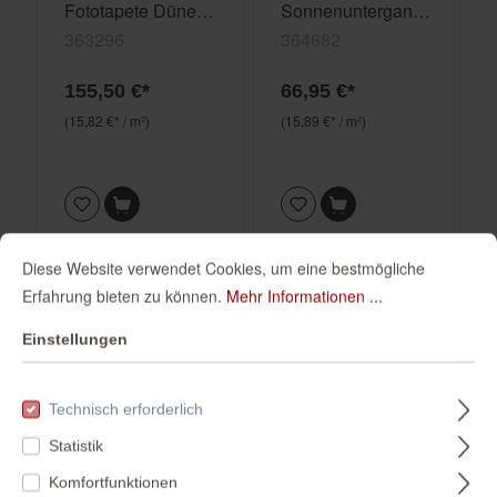
Fototapete Dünen
Sonnenuntergang -
363296
magicwalls
363296
364682
364682
155,50 €*
66,95 €*
(15,82 €* / m²)
(15,89 €* / m²)
Diese Website verwendet Cookies, um eine bestmögliche
Erfahrung bieten zu können.
Mehr Informationen ...
Einstellungen
Technisch erforderlich
Statistik
Komfortfunktionen