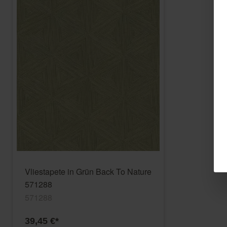
Vliestapete in Grün Back To Nature
571288
571288
39,45 €*