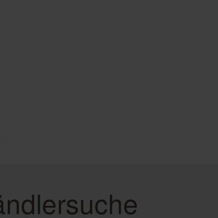
e
ndlersuche