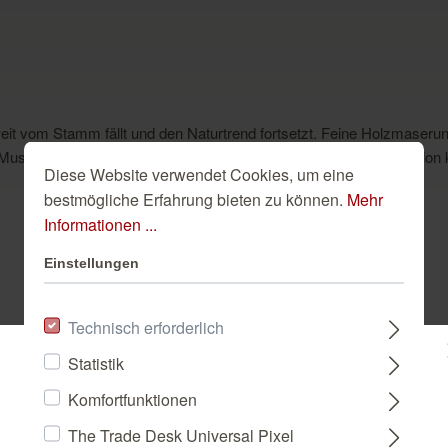
 weit vom Stamm fällt und den Naturtrend fortsetzt. Feine Holzmase
s Muster kann für sich stehen oder mit anderen Motiven der Kollekti
Diese Website verwendet Cookies, um eine
bestmögliche Erfahrung bieten zu können.
Mehr
Informationen ...
Einstellungen
Dazu passend
Technisch erforderlich
Statistik
Bitte wählen Sie ein Land:
Komfortfunktionen
The Trade Desk Universal Pixel
DEUTSCHLAND