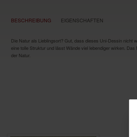
BESCHREIBUNG
EIGENSCHAFTEN
Die Natur als Lieblingsort? Gut, dass dieses Uni-Dessin nicht
eine tolle Struktur und lässt Wände viel lebendiger wirken. Da
der Natur.