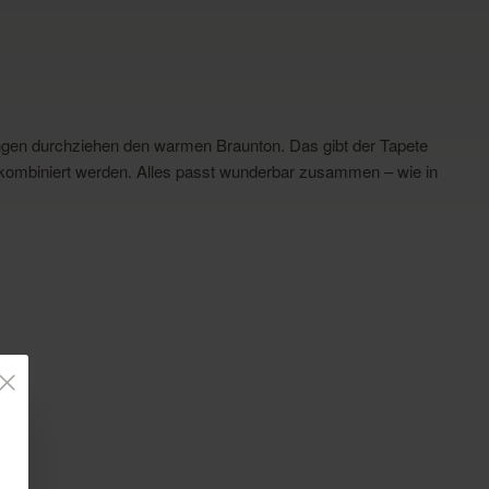
rungen durchziehen den warmen Braunton. Das gibt der Tapete
on kombiniert werden. Alles passt wunderbar zusammen – wie in