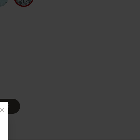
Country Living
Unitex
KORB