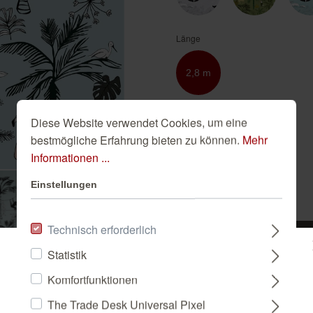
Golden Hour
Novella
Schwarze Tapeten
Tapete Beige
Länge
Türkise Tapeten
Weiße Tapeten
2,8 m
Breite
Diese Website verwendet Cookies, um eine
bestmögliche Erfahrung bieten zu können.
Mehr
2,0 m
Informationen ...
Einstellungen
-
+
Technisch erforderlich
IN DEN WAREN
Statistik
Bitte wählen Sie ein Land:
Komfortfunktionen
The Trade Desk Universal Pixel
DEUTSCHLAND