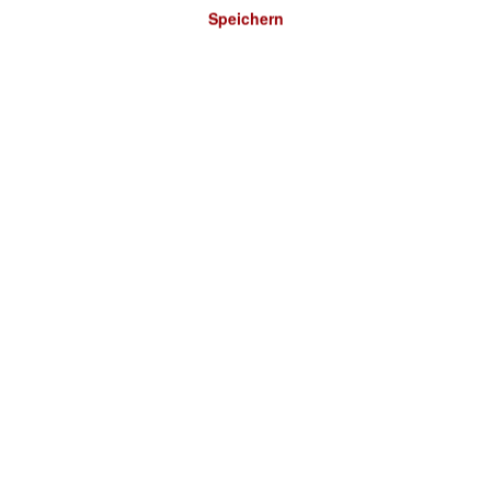
Speichern
Bitte wählen Sie ein Land:
DEUTSCHLAND